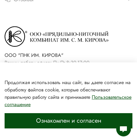
ООО "ПНК ИМ. КИРОВА"
Режим работы офиса: Пн-Пт 8:30-17:00
+7(921) 861-19-59 (интернет-
Продолжая использовать наш сайт, вы даете согласие на
магазин)
обработку файлов cookie, которые обеспечивают
+7(931) 239-81-06 (розничный
правильную работу сайта и принимаете
Пользовательское
соглашение
магазин)
Ознакомлен и согласен
Главная
Поиск
Корзина
Избранное
Профиль