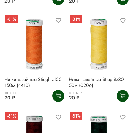
20 ₽
20 ₽
-81%
-81%
Нитки швейные Stieglitz100
Нитки швейные Stieglitz30
150м (4410)
50м (0206)
107.07 ₽
107.07 ₽
20 ₽
20 ₽
-81%
-81%