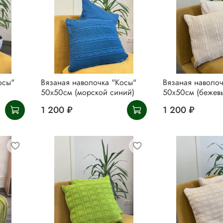
осы"
Вязаная наволочка "Косы"
Вязаная наволоч
50х50см (морской синий)
50х50см (бежев
1 200 ₽
1 200 ₽