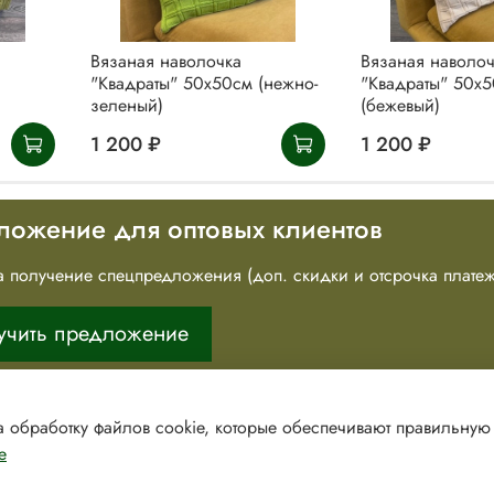
Вязаная наволочка
Вязаная наволоч
"Квадраты" 50х50см (нежно-
"Квадраты" 50х
зеленый)
(бежевый)
1 200 ₽
1 200 ₽
ложение для оптовых клиентов
 на получение спецпредложения (доп. скидки и отсрочка платеж
учить предложение
а обработку файлов cookie, которые обеспечивают правильную
е
) 861-19-59 (интернет-магазин)
+7(9