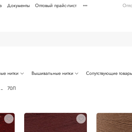
а
Документы
Оптовый прайс-лист
Опт
ые нитки
Вышивальные нитки
Сопутствующие товар
70Л