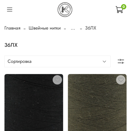
0
Главная
Швейные нитки
...
36ЛХ
36ЛХ