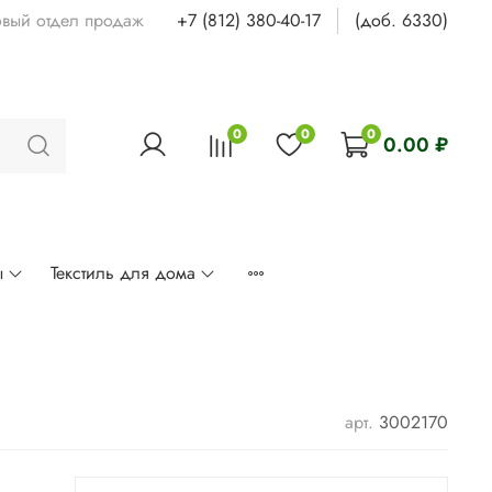
овый отдел продаж
+7 (812) 380-40-17
(доб. 6330)
0
0
0
0.00 ₽
ы
Текстиль для дома
арт.
3002170