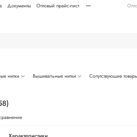
а
Документы
Оптовый прайс-лист
Опт
ые нитки
Вышивальные нитки
Сопутствующие товар
58)
 сравнение
Характеристики