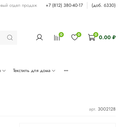
овый отдел продаж
+7 (812) 380-40-17
(доб. 6330)
0
0
0
0.00 ₽
ы
Текстиль для дома
арт.
3002128