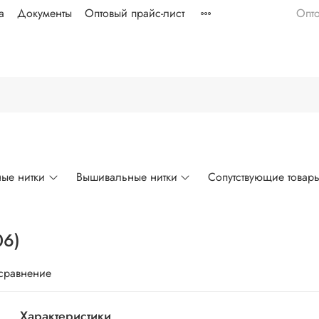
а
Документы
Оптовый прайс-лист
Опт
ые нитки
Вышивальные нитки
Сопутствующие товар
06)
 сравнение
Характеристики