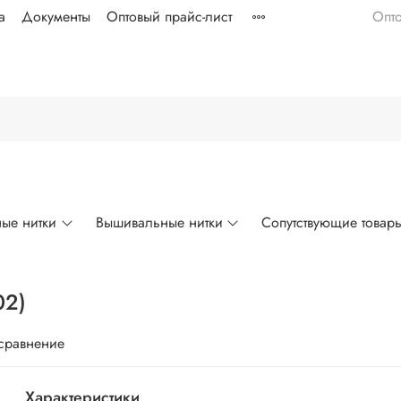
а
Документы
Оптовый прайс-лист
Опт
ые нитки
Вышивальные нитки
Сопутствующие товар
02)
 сравнение
Характеристики