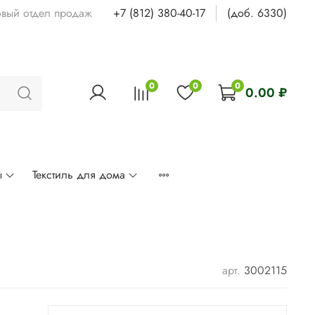
овый отдел продаж
+7 (812) 380-40-17
(доб. 6330)
0
0
0
0.00 ₽
ы
Текстиль для дома
арт.
3002115