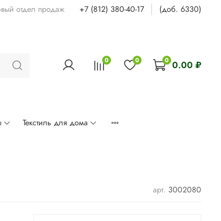
овый отдел продаж
+7 (812) 380-40-17
(доб. 6330)
0
0
0
0.00 ₽
ы
Текстиль для дома
арт.
3002080