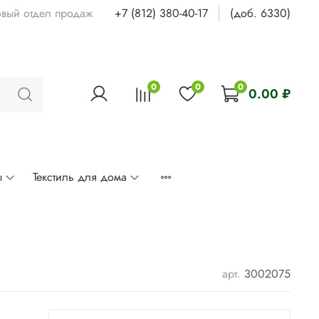
овый отдел продаж
+7 (812) 380-40-17
(доб. 6330)
0
0
0
0.00 ₽
ы
Текстиль для дома
арт.
3002075