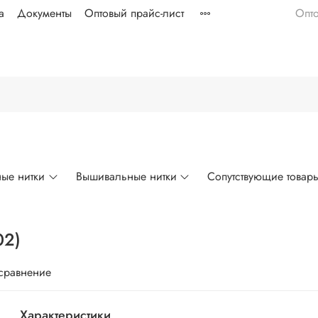
а
Документы
Оптовый прайс-лист
Опт
ые нитки
Вышивальные нитки
Сопутствующие товар
02)
 сравнение
Характеристики