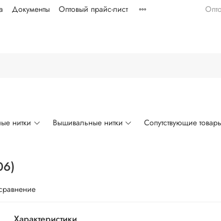
а
Документы
Оптовый прайс-лист
Опт
ые нитки
Вышивальные нитки
Сопутствующие товар
06)
 сравнение
Характеристики