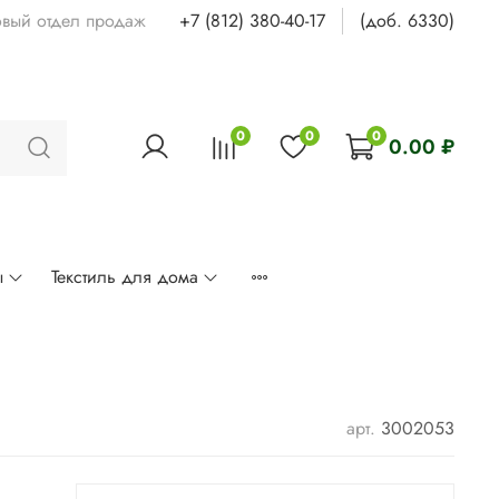
овый отдел продаж
+7 (812) 380-40-17
(доб. 6330)
0
0
0
0.00 ₽
ы
Текстиль для дома
арт.
3002053