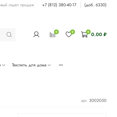
овый отдел продаж
+7 (812) 380-40-17
(доб. 6330)
0
0
0
0.00 ₽
ы
Текстиль для дома
арт.
3002050