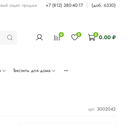
овый отдел продаж
+7 (812) 380-40-17
(доб. 6330)
0
0
0
0.00 ₽
ы
Текстиль для дома
арт.
3002042