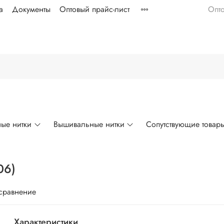
а
Документы
Оптовый прайс-лист
Опт
ые нитки
Вышивальные нитки
Сопутствующие товар
06)
 сравнение
Характеристики