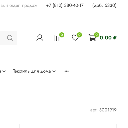
овый отдел продаж
+7 (812) 380-40-17
(доб. 6330)
0
0
0
0.00 ₽
ы
Текстиль для дома
арт.
3001919