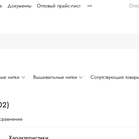
а
Документы
Оптовый прайс-лист
Опт
ые нитки
Вышивальные нитки
Сопутствующие товар
02)
 сравнение
Характеристики