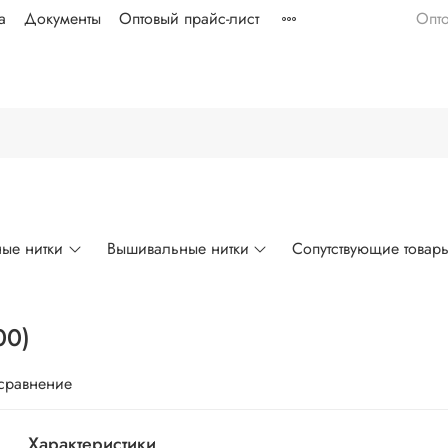
а
Документы
Оптовый прайс-лист
Опт
ые нитки
Вышивальные нитки
Сопутствующие товар
00)
 сравнение
Характеристики