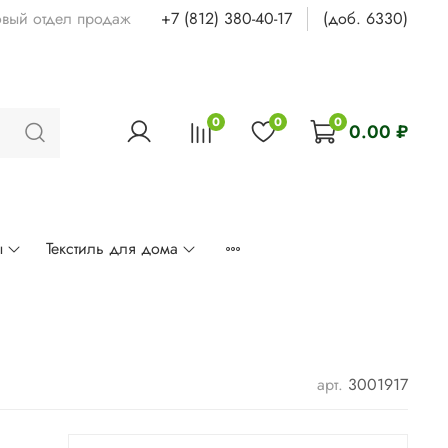
овый отдел продаж
+7 (812) 380-40-17
(доб. 6330)
0
0
0
0.00 ₽
ы
Текстиль для дома
арт.
3001917