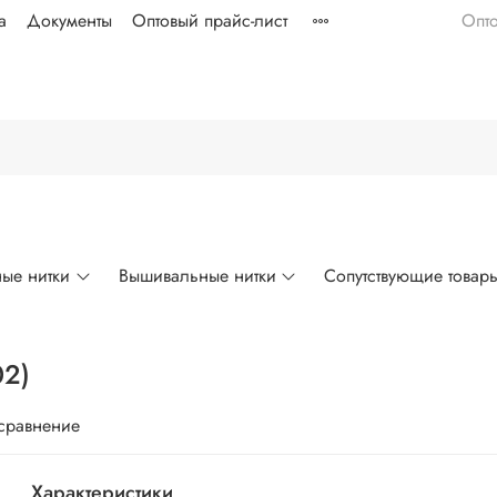
а
Документы
Оптовый прайс-лист
Опт
ые нитки
Вышивальные нитки
Сопутствующие товар
02)
 сравнение
Характеристики