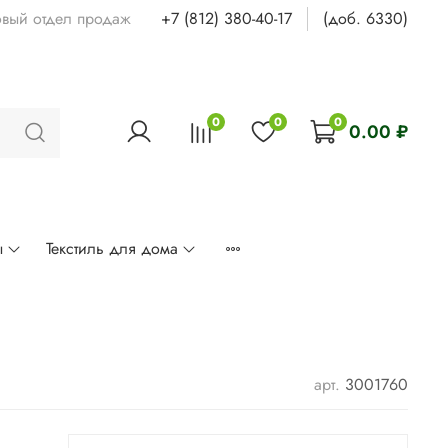
овый отдел продаж
+7 (812) 380-40-17
(доб. 6330)
0
0
0
0.00 ₽
ы
Текстиль для дома
арт.
3001760