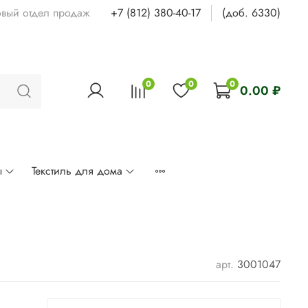
овый отдел продаж
+7 (812) 380-40-17
(доб. 6330)
0
0
0
0.00 ₽
ы
Текстиль для дома
арт.
3001047