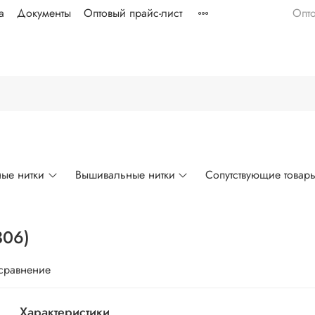
а
Документы
Оптовый прайс-лист
Опт
ые нитки
Вышивальные нитки
Сопутствующие товар
306)
 сравнение
Характеристики