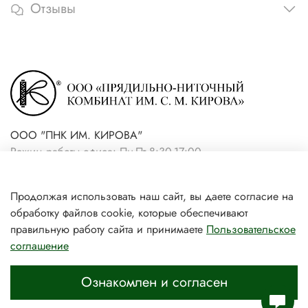
Отзывы
ООО "ПНК ИМ. КИРОВА"
Режим работы офиса: Пн-Пт 8:30-17:00
+7(921) 861-19-59 (интернет-
Продолжая использовать наш сайт, вы даете согласие на
магазин)
обработку файлов cookie, которые обеспечивают
+7(931) 239-81-06 (розничный
правильную работу сайта и принимаете
Пользовательское
соглашение
магазин)
Ознакомлен и согласен