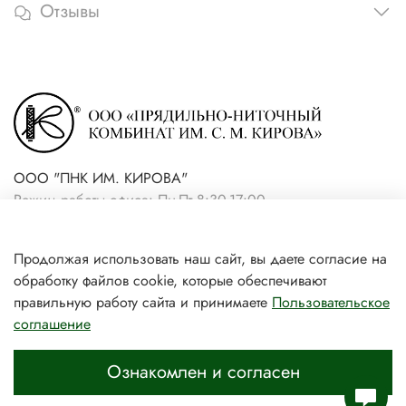
Отзывы
ООО "ПНК ИМ. КИРОВА"
Режим работы офиса: Пн-Пт 8:30-17:00
+7(921) 861-19-59 (интернет-
Продолжая использовать наш сайт, вы даете согласие на
магазин)
обработку файлов cookie, которые обеспечивают
+7(931) 239-81-06 (розничный
правильную работу сайта и принимаете
Пользовательское
соглашение
магазин)
Ознакомлен и согласен