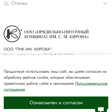
Отзывы
ООО "ПНК ИМ. КИРОВА"
Режим работы офиса: Пн-Пт 8:30-17:00
+7(921) 861-19-59 (интернет-
Продолжая использовать наш сайт, вы даете согласие на
магазин)
обработку файлов cookie, которые обеспечивают
+7(931) 239-81-06 (розничный
правильную работу сайта и принимаете
Пользовательское
соглашение
магазин)
Ознакомлен и согласен