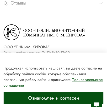
Отзывы
ООО "ПНК ИМ. КИРОВА"
Режим работы офиса: Пн-Пт 8:30-17:00
+7(921) 861-19-59 (интернет-
Продолжая использовать наш сайт, вы даете согласие на
магазин)
обработку файлов cookie, которые обеспечивают
+7(931) 239-81-06 (розничный
правильную работу сайта и принимаете
Пользовательское
соглашение
магазин)
Ознакомлен и согласен