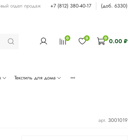
овый отдел продаж
+7 (812) 380-40-17
(доб. 6330)
0
0
0
0.00 ₽
ы
Текстиль для дома
арт.
3001019