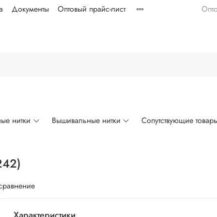
а
Документы
Оптовый прайс-лист
Опт
ые нитки
Вышивальные нитки
Сопутствующие товар
242)
 сравнение
Характеристики