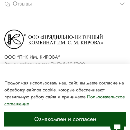
Отзывы
ООО "ПНК ИМ. КИРОВА"
Режим работы офиса: Пн-Пт 8:30-17:00
+7(921) 861-19-59 (интернет-
Продолжая использовать наш сайт, вы даете согласие на
магазин)
обработку файлов cookie, которые обеспечивают
+7(931) 239-81-06 (розничный
правильную работу сайта и принимаете
Пользовательское
соглашение
магазин)
Ознакомлен и согласен