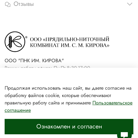
Отзывы
ООО "ПНК ИМ. КИРОВА"
Режим работы офиса: Пн-Пт 8:30-17:00
+7(921) 861-19-59 (интернет-
Продолжая использовать наш сайт, вы даете согласие на
магазин)
обработку файлов cookie, которые обеспечивают
+7(931) 239-81-06 (розничный
правильную работу сайта и принимаете
Пользовательское
соглашение
магазин)
Ознакомлен и согласен