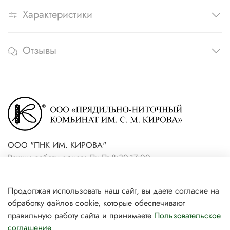
Характеристики
Отзывы
ООО "ПНК ИМ. КИРОВА"
Режим работы офиса: Пн-Пт 8:30-17:00
+7(921) 861-19-59 (интернет-
Продолжая использовать наш сайт, вы даете согласие на
магазин)
обработку файлов cookie, которые обеспечивают
+7(931) 239-81-06 (розничный
правильную работу сайта и принимаете
Пользовательское
соглашение