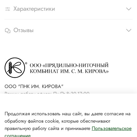
Характеристики
Отзывы
ООО "ПНК ИМ. КИРОВА"
Режим работы офиса: Пн-Пт 8:30-17:00
+7(921) 861-19-59 (интернет-
Продолжая использовать наш сайт, вы даете согласие на
магазин)
обработку файлов cookie, которые обеспечивают
+7(931) 239-81-06 (розничный
правильную работу сайта и принимаете
Пользовательское
соглашение