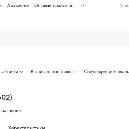
а
Документы
Оптовый прайс-лист
Опт
ые нитки
Вышивальные нитки
Сопутствующие товар
602)
 сравнение
Характеристики