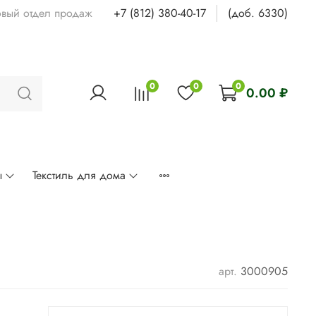
овый отдел продаж
+7 (812) 380-40-17
(доб. 6330)
0
0
0
0.00 ₽
ы
Текстиль для дома
арт.
3000905