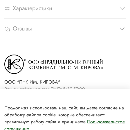
Характеристики
Отзывы
ООО "ПНК ИМ. КИРОВА"
Режим работы офиса: Пн-Пт 8:30-17:00
+7(921) 861-19-59 (интернет-
Продолжая использовать наш сайт, вы даете согласие на
магазин)
обработку файлов cookie, которые обеспечивают
+7(931) 239-81-06 (розничный
правильную работу сайта и принимаете
Пользовательское
соглашение