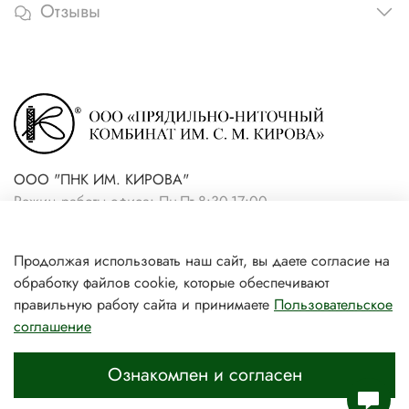
Отзывы
ООО "ПНК ИМ. КИРОВА"
Режим работы офиса: Пн-Пт 8:30-17:00
+7(921) 861-19-59 (интернет-
Продолжая использовать наш сайт, вы даете согласие на
магазин)
обработку файлов cookie, которые обеспечивают
+7(931) 239-81-06 (розничный
правильную работу сайта и принимаете
Пользовательское
соглашение
магазин)
Ознакомлен и согласен