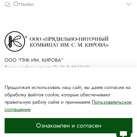
Отзывы
ООО "ПНК ИМ. КИРОВА"
Режим работы офиса: Пн-Пт 8:30-17:00
+7(921) 861-19-59 (интернет-
Продолжая использовать наш сайт, вы даете согласие на
магазин)
обработку файлов cookie, которые обеспечивают
+7(931) 239-81-06 (розничный
правильную работу сайта и принимаете
Пользовательское
соглашение
магазин)
Ознакомлен и согласен