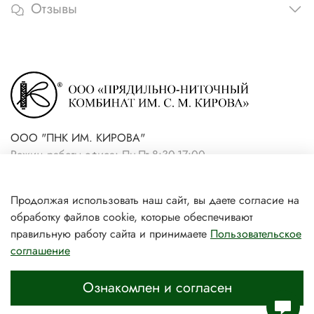
Отзывы
ООО "ПНК ИМ. КИРОВА"
Режим работы офиса: Пн-Пт 8:30-17:00
+7(921) 861-19-59 (интернет-
Продолжая использовать наш сайт, вы даете согласие на
магазин)
обработку файлов cookie, которые обеспечивают
+7(931) 239-81-06 (розничный
правильную работу сайта и принимаете
Пользовательское
соглашение
магазин)
Ознакомлен и согласен