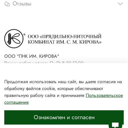
Отзывы
ООО "ПНК ИМ. КИРОВА"
Режим работы офиса: Пн-Пт 8:30-17:00
+7(921) 861-19-59 (интернет-
Продолжая использовать наш сайт, вы даете согласие на
магазин)
обработку файлов cookie, которые обеспечивают
+7(931) 239-81-06 (розничный
правильную работу сайта и принимаете
Пользовательское
соглашение
магазин)
Ознакомлен и согласен