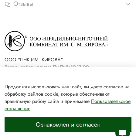
Отзывы
ООО "ПНК ИМ. КИРОВА"
Режим работы офиса: Пн-Пт 8:30-17:00
+7(921) 861-19-59 (интернет-
Продолжая использовать наш сайт, вы даете согласие на
магазин)
обработку файлов cookie, которые обеспечивают
+7(931) 239-81-06 (розничный
правильную работу сайта и принимаете
Пользовательское
соглашение
магазин)
Ознакомлен и согласен