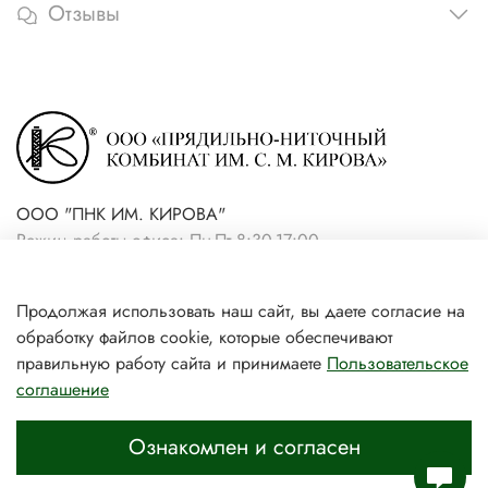
Отзывы
ООО "ПНК ИМ. КИРОВА"
Режим работы офиса: Пн-Пт 8:30-17:00
+7(921) 861-19-59 (интернет-
Продолжая использовать наш сайт, вы даете согласие на
магазин)
обработку файлов cookie, которые обеспечивают
+7(931) 239-81-06 (розничный
правильную работу сайта и принимаете
Пользовательское
соглашение
магазин)
Ознакомлен и согласен