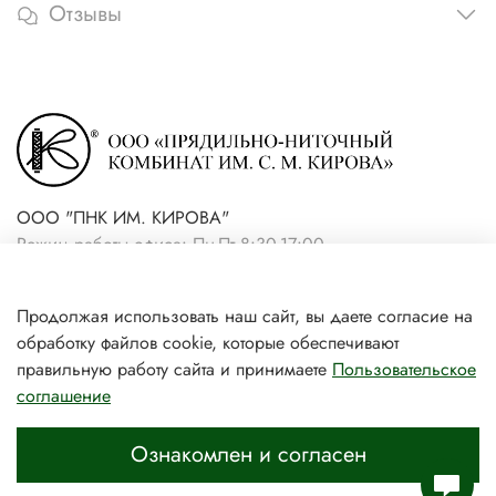
Отзывы
ООО "ПНК ИМ. КИРОВА"
Режим работы офиса: Пн-Пт 8:30-17:00
+7(921) 861-19-59 (интернет-
Продолжая использовать наш сайт, вы даете согласие на
магазин)
обработку файлов cookie, которые обеспечивают
+7(931) 239-81-06 (розничный
правильную работу сайта и принимаете
Пользовательское
соглашение
магазин)
Ознакомлен и согласен