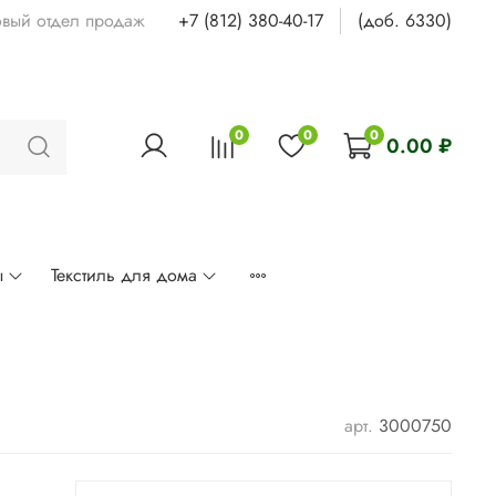
овый отдел продаж
+7 (812) 380-40-17
(доб. 6330)
0
0
0
0.00 ₽
ы
Текстиль для дома
арт.
3000750