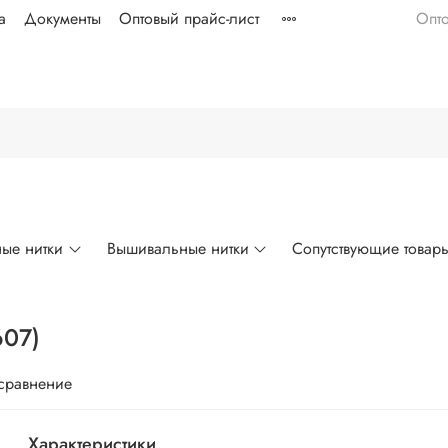
а
Документы
Оптовый прайс-лист
Опт
ые нитки
Вышивальные нитки
Сопутствующие товар
607)
 сравнение
Характеристики