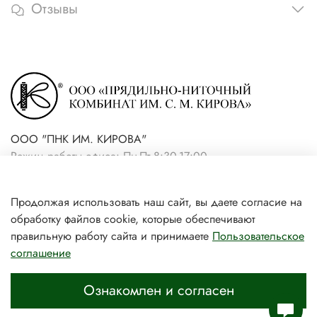
Отзывы
ООО "ПНК ИМ. КИРОВА"
Режим работы офиса: Пн-Пт 8:30-17:00
+7(921) 861-19-59 (интернет-
Продолжая использовать наш сайт, вы даете согласие на
магазин)
обработку файлов cookie, которые обеспечивают
+7(931) 239-81-06 (розничный
правильную работу сайта и принимаете
Пользовательское
соглашение
магазин)
Ознакомлен и согласен