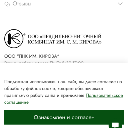
Отзывы
ООО "ПНК ИМ. КИРОВА"
Режим работы офиса: Пн-Пт 8:30-17:00
+7(921) 861-19-59 (интернет-
Продолжая использовать наш сайт, вы даете согласие на
магазин)
обработку файлов cookie, которые обеспечивают
+7(931) 239-81-06 (розничный
правильную работу сайта и принимаете
Пользовательское
соглашение
магазин)
Ознакомлен и согласен