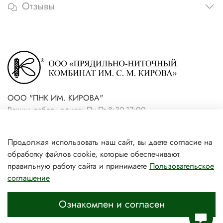
Отзывы
ООО "ПНК ИМ. КИРОВА"
Режим работы офиса: Пн-Пт 8:30-17:00
+7(921) 861-19-59 (интернет-
Продолжая использовать наш сайт, вы даете согласие на
магазин)
обработку файлов cookie, которые обеспечивают
+7(931) 239-81-06 (розничный
правильную работу сайта и принимаете
Пользовательское
соглашение
магазин)
Ознакомлен и согласен