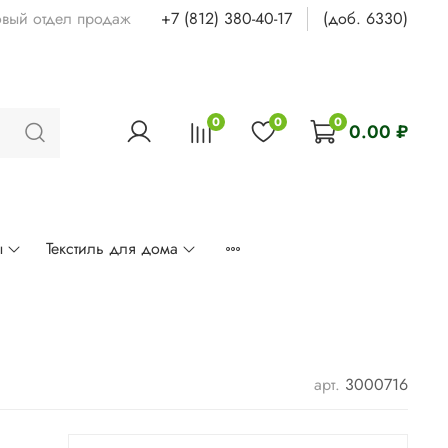
овый отдел продаж
+7 (812) 380-40-17
(доб. 6330)
0
0
0
0.00 ₽
ы
Текстиль для дома
арт.
3000716