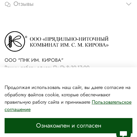
Отзывы
ООО "ПНК ИМ. КИРОВА"
Режим работы офиса: Пн-Пт 8:30-17:00
+7(921) 861-19-59 (интернет-
Продолжая использовать наш сайт, вы даете согласие на
магазин)
обработку файлов cookie, которые обеспечивают
+7(931) 239-81-06 (розничный
правильную работу сайта и принимаете
Пользовательское
соглашение
магазин)
Ознакомлен и согласен