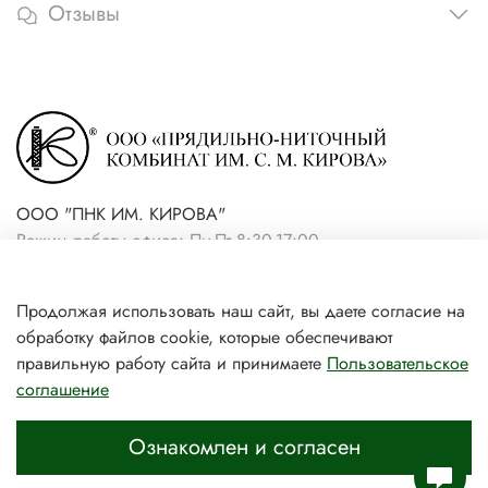
Отзывы
ООО "ПНК ИМ. КИРОВА"
Режим работы офиса: Пн-Пт 8:30-17:00
+7(921) 861-19-59 (интернет-
Продолжая использовать наш сайт, вы даете согласие на
магазин)
обработку файлов cookie, которые обеспечивают
+7(931) 239-81-06 (розничный
правильную работу сайта и принимаете
Пользовательское
соглашение
магазин)
Ознакомлен и согласен