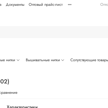
а
Документы
Оптовый прайс-лист
Опт
ые нитки
Вышивальные нитки
Сопутствующие товар
902)
 сравнение
Характеристики