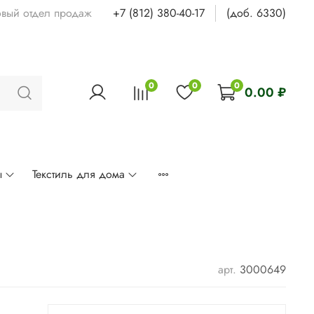
овый отдел продаж
+7 (812) 380-40-17
(доб. 6330)
0
0
0
0.00 ₽
ы
Текстиль для дома
арт.
3000649