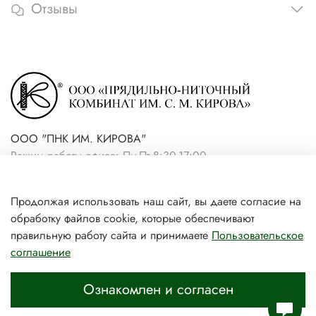
Отзывы
ООО "ПНК ИМ. КИРОВА"
Режим работы офиса: Пн-Пт 8:30-17:00
+7(921) 861-19-59 (интернет-
Продолжая использовать наш сайт, вы даете согласие на
магазин)
обработку файлов cookie, которые обеспечивают
+7(931) 239-81-06 (розничный
правильную работу сайта и принимаете
Пользовательское
соглашение
магазин)
Ознакомлен и согласен