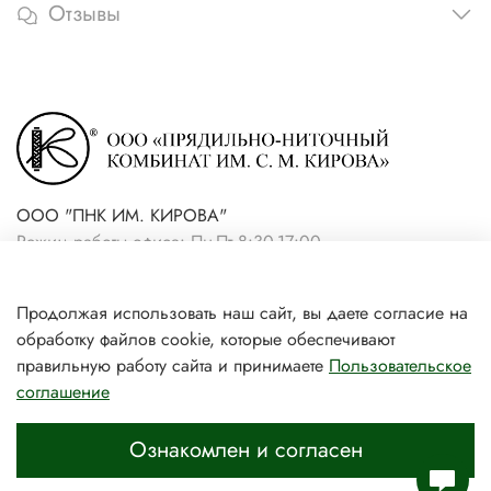
Отзывы
ООО "ПНК ИМ. КИРОВА"
Режим работы офиса: Пн-Пт 8:30-17:00
+7(921) 861-19-59 (интернет-
Продолжая использовать наш сайт, вы даете согласие на
магазин)
обработку файлов cookie, которые обеспечивают
+7(931) 239-81-06 (розничный
правильную работу сайта и принимаете
Пользовательское
соглашение
магазин)
Ознакомлен и согласен