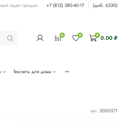
овый отдел продаж
+7 (812) 380-40-17
(доб. 6330)
0
0
0
0.00 ₽
ы
Текстиль для дома
арт.
3000571