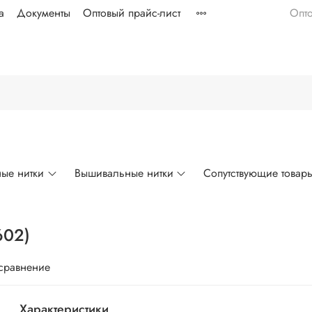
а
Документы
Оптовый прайс-лист
Опт
ые нитки
Вышивальные нитки
Сопутствующие товар
602)
 сравнение
Характеристики