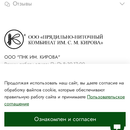
Отзывы
ООО "ПНК ИМ. КИРОВА"
Режим работы офиса: Пн-Пт 8:30-17:00
+7(921) 861-19-59 (интернет-
Продолжая использовать наш сайт, вы даете согласие на
магазин)
обработку файлов cookie, которые обеспечивают
+7(931) 239-81-06 (розничный
правильную работу сайта и принимаете
Пользовательское
соглашение
магазин)
Ознакомлен и согласен