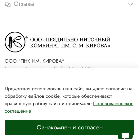
Отзывы
ООО "ПНК ИМ. КИРОВА"
Режим работы офиса: Пн-Пт 8:30-17:00
+7(921) 861-19-59 (интернет-
Продолжая использовать наш сайт, вы даете согласие на
магазин)
обработку файлов cookie, которые обеспечивают
+7(931) 239-81-06 (розничный
правильную работу сайта и принимаете
Пользовательское
соглашение
магазин)
Ознакомлен и согласен