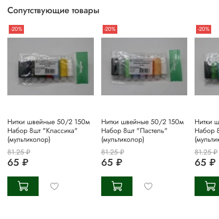
Сопутствующие товары
-20%
-20%
-20%
Нитки швейные 50/2 150м
Нитки швейные 50/2 150м
Нитки 
Набор 8шт "Классика"
Набор 8шт "Пастель"
Набор 
(мультиколор)
(мультиколор)
(мульти
81.25 ₽
81.25 ₽
81.25 ₽
65 ₽
65 ₽
65 ₽