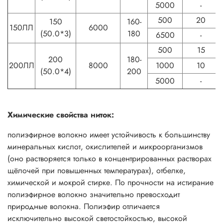
5000
-
500
20
150
160-
150ЛЛ
6000
(50.0*3)
180
6500
-
500
15
200
180-
200ЛЛ
8000
1000
10
(50.0*4)
200
5000
-
Химические свойства ниток:
полиэфирное волокно имеет устойчивость к большинству
минеральных кислот, окислителей и микроорганизмов
(оно растворяется только в концентрированных растворах
щёлочей при повышенных температурах), отбелке,
химической и мокрой стирке. По прочности на истирание
полиэфирное волокно значительно превосходит
природные волокна. Полиэфир отличается
исключительно высокой светостойкостью, высокой