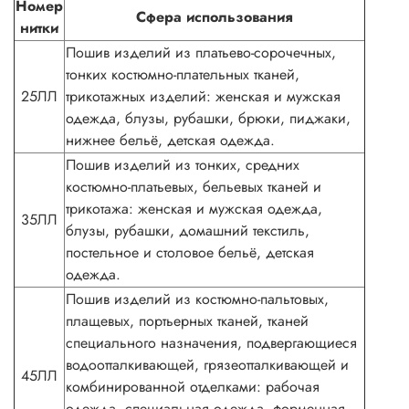
Номер
Сфера использования
нитки
Пошив изделий из платьево-сорочечных,
тонких костюмно-плательных тканей,
25ЛЛ
трикотажных изделий: женская и мужская
одежда, блузы, рубашки, брюки, пиджаки,
нижнее бельё, детская одежда.
Пошив изделий из тонких, средних
костюмно-платьевых, бельевых тканей и
трикотажа: женская и мужская одежда,
35ЛЛ
блузы, рубашки, домашний текстиль,
постельное и столовое бельё, детская
одежда.
Пошив изделий из костюмно-пальтовых,
плащевых, портьерных тканей, тканей
специального назначения, подвергающиеся
водоотталкивающей, грязеотталкивающей и
45ЛЛ
комбинированной отделками: рабочая
одежда, специальная одежда, форменная