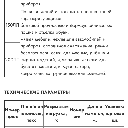
приборов.
Пошив изделий из толстых и плотных тканей,
характеризующиеся
150ЛЛ
большой прочностью и формоустойчивостью:
пошив и отделка обуви,
мягкая мебель, чехлы для автомобилей и
приборов, спортивное снаряжение, ремни
безопасности, сетки для мясных, рыбных и
200ЛЛ
сырных изделий, декоративные сетки для
бутылок, мешки для муки, сахара,
ковроткачество, ручное вязание скатертей.
ТЕХНИЧЕСКИЕ ПАРАМЕТРЫ
Линейная
Разрывная
Длина
Упаковка
Номер
Номер
плотность,
нагрузка,
намотки,
торговая,
нитки
игл
текс
гс
м.
шт.