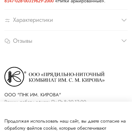
«Нитки армированные».
8147-028-00319629-2000
Характеристики
Отзывы
ООО "ПНК ИМ. КИРОВА"
Режим работы офиса: Пн-Пт 8:30-17:00
+7(921) 861-19-59 (интернет-
Продолжая использовать наш сайт, вы даете согласие на
магазин)
обработку файлов cookie, которые обеспечивают